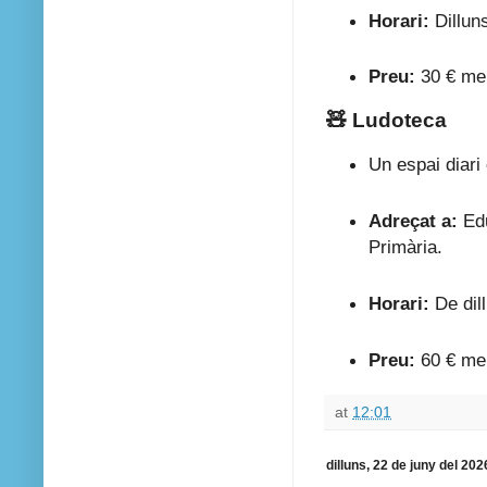
Horari:
Dilluns
Preu:
30 € me
🧸 Ludoteca
Un espai diari 
Adreçat a:
Edu
Primària.
Horari:
De dil
Preu:
60 € me
at
12:01
dilluns, 22 de juny del 202