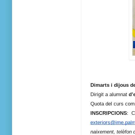
Dimarts i dijous d
Dirigit a alumnat
d’
Quota del curs com
INSCRIPCIONS
: C
exteriors@ime.palm
naixement, t
elèfon 