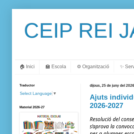
CEIP REI 
🏠 Inici
🏫 Escola
⚙️ Organització
✨ Ser
Traductor
dijous, 25 de juny del 202
Select Language
▼
Ajuts indivi
2026-2027
Material 2026-27
Resolució del conse
s’aprova la convoca
per a alumnes escol