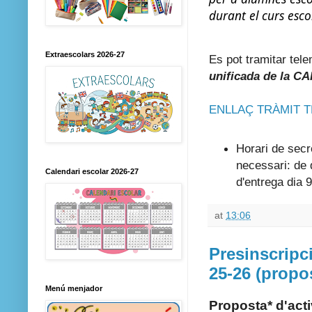
durant el curs esc
Extraescolars 2026-27
Es pot tramitar tel
unificada de la CA
ENLLAÇ TRÀMIT 
Horari de secr
necessari: de d
Calendari escolar 2026-27
d'entrega dia 9 
at
13:06
Presinscripci
25-26 (propo
Menú menjador
Proposta* d'acti