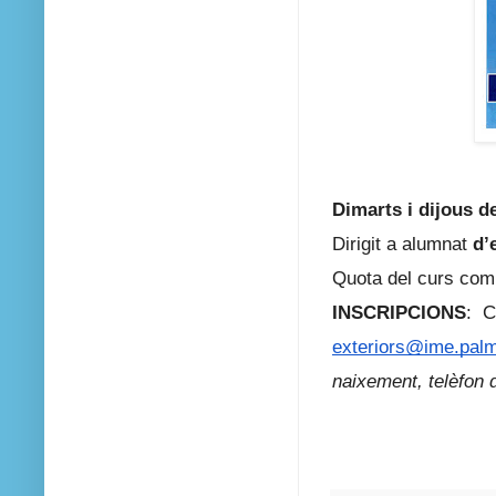
Dimarts i dijous d
Dirigit a alumnat
d’
Quota del curs com
INSCRIPCIONS
: C
exteriors@ime.palm
naixement, t
elèfon 