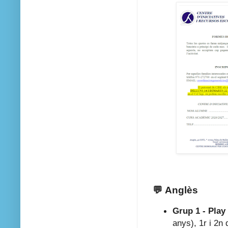
💬
Anglès
Grup 1 -
Play
anys), 1r i 2n 