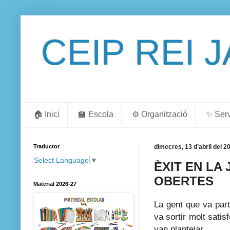
CEIP REI 
🏠 Inici
🏫 Escola
⚙️ Organització
✨ Ser
Traductor
dimecres, 13 d’abril del 2
Select Language
▼
ÈXIT EN LA
OBERTES
Material 2026-27
La gent que va p
va sortir molt satisf
van plantejar.