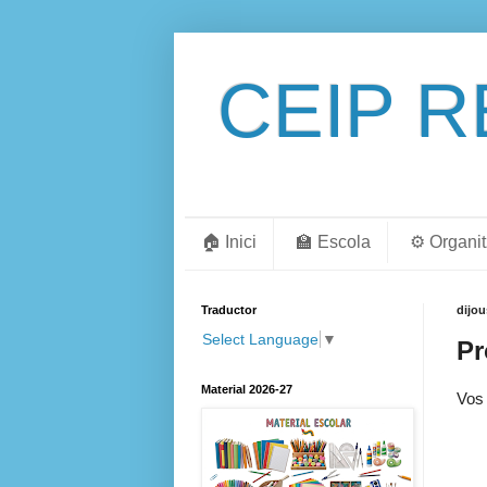
CEIP R
🏠 Inici
🏫 Escola
⚙️ Organi
Traductor
dijou
Select Language
▼
Pr
Material 2026-27
Vos 