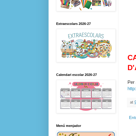
Extraescolars 2026-27
C
D
Calendari escolar 2026-27
Per 
http
at
Ent
Menú menjador