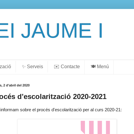
EI JAUME I
tzació
✨ Serveis
✉️ Contacte
🍽️ Menú
s, 2 d’abril del 2020
océs d'escolarització 2020-2021
informam sobre el procés d'escolarització per al curs 2020-21: