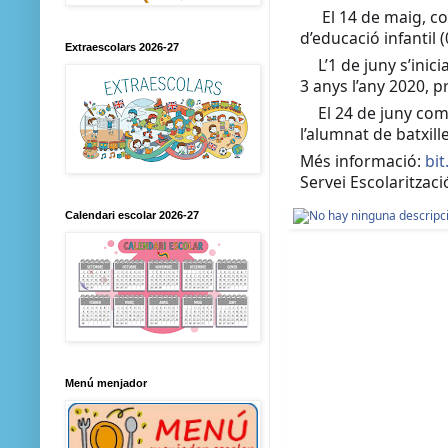
El 14 de maig, co
📌
d’educació infantil 
Extraescolars 2026-27
L’1 de juny s’inic
📌
3 anys l’any 2020, p
El 24 de juny com
📌
l’alumnat de batxill
Més informació:
bit
Servei Escolaritzaci
Calendari escolar 2026-27
Menú menjador