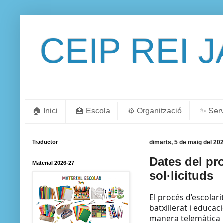
CEIP REI 
🏠 Inici
🏫 Escola
⚙️ Organització
✨ Ser
Traductor
dimarts, 5 de maig del 20
Dates del pro
Material 2026-27
sol·licituds
El procés d’escolari
batxillerat i educac
manera telemàtica