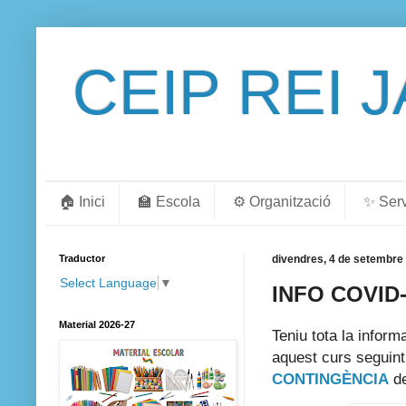
CEIP REI 
🏠 Inici
🏫 Escola
⚙️ Organització
✨ Ser
Traductor
divendres, 4 de setembre
Select Language
▼
INFO COVID
Material 2026-27
Teniu tota la inform
aquest curs seguin
CONTINGÈNCIA
de