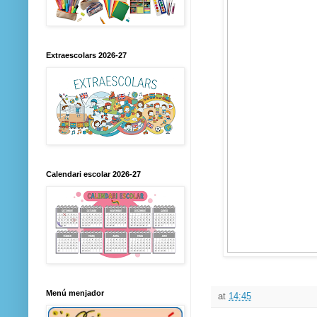
Extraescolars 2026-27
Calendari escolar 2026-27
Menú menjador
at
14:45