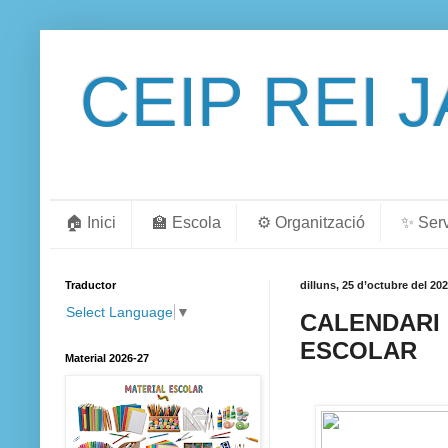
CEIP REI 
🏠 Inici
🏫 Escola
⚙️ Organització
✨ Ser
Traductor
dilluns, 25 d’octubre del 20
Select Language
▼
CALENDARI
ESCOLAR
Material 2026-27