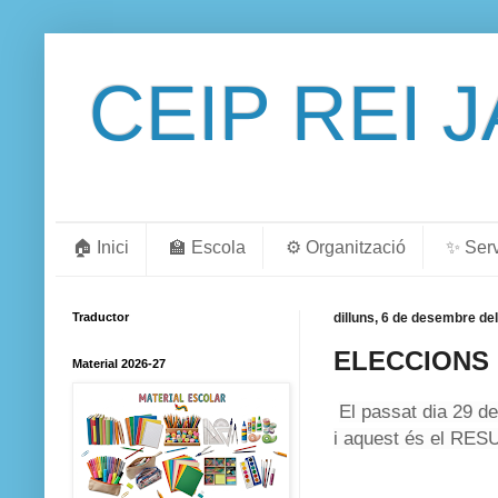
CEIP REI 
🏠 Inici
🏫 Escola
⚙️ Organització
✨ Ser
Traductor
dilluns, 6 de desembre de
ELECCIONS
Material 2026-27
El passat dia 29 d
i aquest és el RES