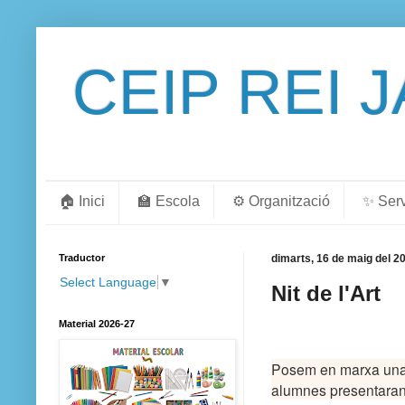
CEIP REI 
🏠 Inici
🏫 Escola
⚙️ Organització
✨ Ser
Traductor
dimarts, 16 de maig del 2
Select Language
▼
Nit de l'Art
Material 2026-27
Posem en marxa una n
alumnes presentaran