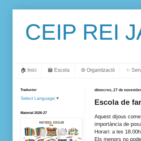
CEIP REI 
🏠 Inici
🏫 Escola
⚙️ Organització
✨ Ser
Traductor
dimecres, 27 de novembre
Select Language
▼
Escola de fa
Material 2026-27
Aquest dijous comen
importància de posar
Horari: a les 18.00h
Els menors no poden